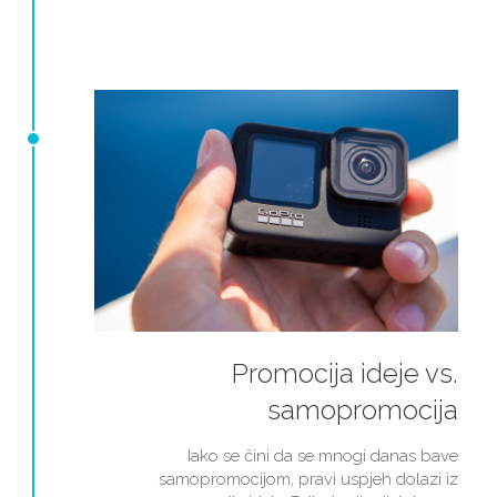
Promocija ideje vs.
samopromocija
Iako se čini da se mnogi danas bave
samopromocijom, pravi uspjeh dolazi iz