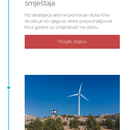
smještaja
Niz desetljeća aktivne promocije otoka Krka
dovelo je do njegove velike prepoznatljivosti.
Kroz godine su iznajmljivači na otoku...
Posjeti objavu