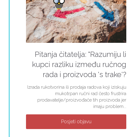
Pitanja čitatelja: "Razumiju li
kupci razliku između ručnog
rada i proizvoda 's trake'?
Izrada rukotvorina ili prodaja radova koji iziskuju
mukotrpan ručni rad često frustrira
prodavatelje/proizvođače tih proizvoda jer
imaju problem...
Posjeti objavu