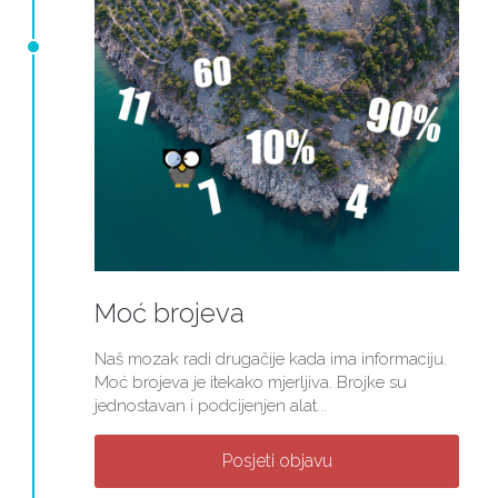
Moć brojeva
Naš mozak radi drugačije kada ima informaciju.
Moć brojeva je itekako mjerljiva. Brojke su
jednostavan i podcijenjen alat...
Posjeti objavu