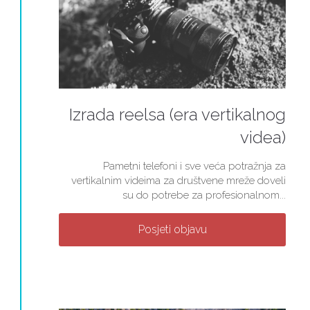
Izrada reelsa (era vertikalnog
videa)
Pametni telefoni i sve veća potražnja za
vertikalnim videima za društvene mreže doveli
su do potrebe za profesionalnom...
Posjeti objavu