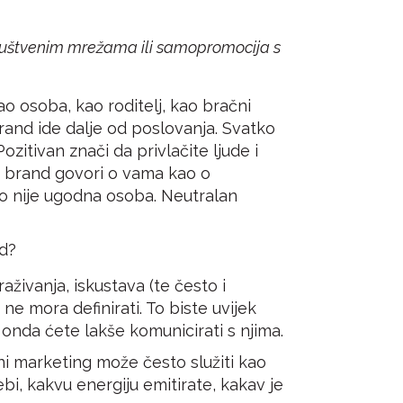
 društvenim mrežama ili samopromocija s
ao osoba, kao roditelj, kao bračni
rand ide dalje od poslovanja. Svatko
ozitivan znači da privlačite ljude i
van brand govori o vama kao o
alno nije ugodna osoba. Neutralan
d?
aživanja, iskustava (te često i
e mora definirati. To biste uvijek
i onda ćete lakše komunicirati s njima.
ni marketing može često služiti kao
sebi, kakvu energiju emitirate, kakav je