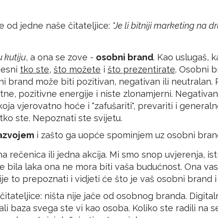
 od jedne naše čitateljice:
"Je li bitniji marketing na
 kutiju
, a ona se zove -
osobni brand
. Kao uslugaš, k
jesni
tko ste
,
što možete
i
što prezentirate
. Osobni b
i brand može biti pozitivan, negativan ili neutralan. P
itetne, pozitivne energije i niste zlonamjerni. Negati
koja vjerovatno hoće i "zafušariti", prevariti i gener
ko ste. Nepoznati ste svijetu.
azvojem
i zašto ga uopće spominjem uz osobni bran
 rečenica ili jedna akcija. Mi smo snop uvjerenja, istr
e bila laka ona ne mora biti vaša budućnost. Ona vas n
nije to prepoznati i vidjeti će što je vaš osobni brand 
tateljice: ništa nije jače od osobnog branda. Digital
 ali baza svega ste vi kao osoba. Koliko ste radili na 