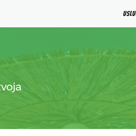
USLU
voja