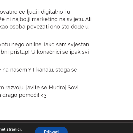
vatno će ljudi i digitalno i u
ni najbolji marketing na svijetu. Ali
i kao osoba povezati ono što dođe u
ivotu nego online. Iako sam svjestan
obni pristup! U konačnici se ipak svi
e na našem
YT kanalu
, stoga se
m razvoju, javite se Mudroj Sovi.
m drago pomoći! <3
et stranici.
Prihvati