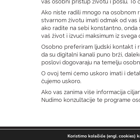
vaš osobni pristup životu i poslu. To 
Ako niste radili mnogo na osobnom razv
stvarnom životu imati odmak od vas il
ako radite na sebi konstantno, onda 
vaš život i izvući maksimum iz svega 
Osobno preferiram ljudski kontakt i r
da su digitalni kanali puno brži, dale
poslovi dogovaraju na temelju osobnog
O ovoj temi ćemo uskoro imati i deta
čujemo uskoro.
Ako vas zanima više informacija ciljan
Nudimo konzultacije te programe osob
Koristimo kolačiće (engl. cookies) k