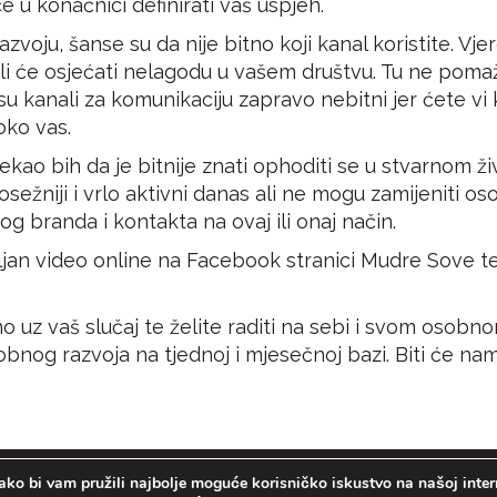
će u konačnici definirati vaš uspjeh.
oju, šanse su da nije bitno koji kanal koristite. Vjero
i će osjećati nelagodu u vašem društvu. Tu ne pomaže 
su kanali za komunikaciju zapravo nebitni jer ćete v
oko vas.
ekao bih da je bitnije znati ophoditi se u stvarnom ž
kosežniji i vrlo aktivni danas ali ne mogu zamijeniti os
 branda i kontakta na ovaj ili onaj način.
ljan video online na
Facebook stranici Mudre Sove
t
o uz vaš slučaj te želite raditi na sebi i svom osobno
nog razvoja na tjednoj i mjesečnoj bazi. Biti će na
ako bi vam pružili najbolje moguće korisničko iskustvo na našoj intern
Copyright 2019 MUDRA SOVA © All Rights Reserved