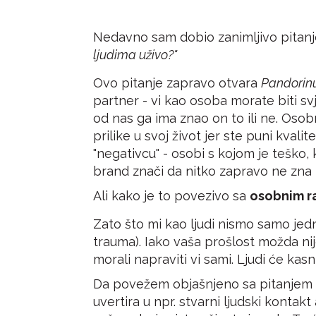
Nedavno sam dobio zanimljivo pitanje
ljudima uživo?"
Ovo pitanje zapravo otvara
Pandorinu
partner - vi kao osoba morate biti sv
od nas ga ima znao on to ili ne. Osobn
prilike u svoj život jer ste puni kval
"negativcu" - osobi s kojom je teško, 
brand znači da nitko zapravo ne zna t
Ali kako je to povezivo sa
osobnim r
Zato što mi kao ljudi nismo samo jedna
trauma). Iako vaša prošlost možda nij
morali napraviti vi sami. Ljudi će kas
Da povežem objašnjeno sa pitanjem či
uvertira u npr. stvarni ljudski kontakt