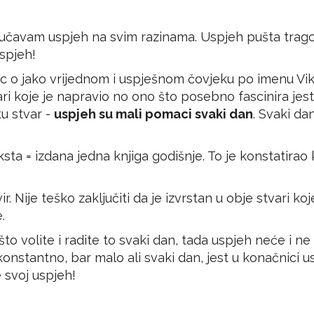
čavam uspjeh na svim razinama. Uspjeh pušta trago
spjeh!
c o jako vrijednom i uspješnom čovjeku po imenu
Vi
i koje je napravio no ono što posebno fascinira jest 
u stvar -
uspjeh su mali pomaci svaki dan
. Svaki da
sta = izdana jedna knjiga godišnje. To je konstatirao 
ir. Nije teško zaključiti da je izvrstan u obje stvari k
.
o volite i radite to svaki dan, tada uspjeh neće i ne m
konstantno, bar malo ali svaki dan, jest u konačnici 
e svoj uspjeh!