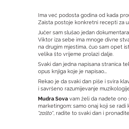
Ima već podosta godina od kada prou
Zaista postoje konkretni recepti za u
Jučer sam slušao jedan dokumentara
Viktor iza sebe ima mnoge divne stvar
na drugim mjestima, čuo sam opet ist
velika što vrijeme prolazi dalje.
Svaki dan jedna napisana stranica tek
opus knjiga koje je napisao...
Rekao je da svaki dan piše i svira klav
i savršeno razumijevanje muzikologije
Mudra Sova
vam želi da nađete ono št
marketingom: samo onaj koji se radi 
"zašto"
, radite to svaki dan i pronađit