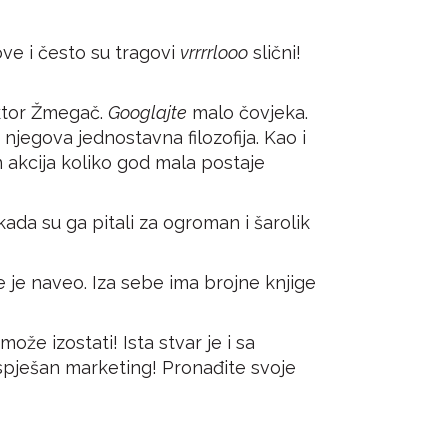
ve i često su tragovi
vrrrrlooo
slični!
ktor Žmegač
.
Googlajte
malo čovjeka.
njegova jednostavna filozofija. Kao i
n akcija koliko god mala postaje
kada su ga pitali za ogroman i šarolik
oje je naveo. Iza sebe ima brojne knjige
ože izostati! Ista stvar je i sa
uspješan marketing! Pronađite svoje