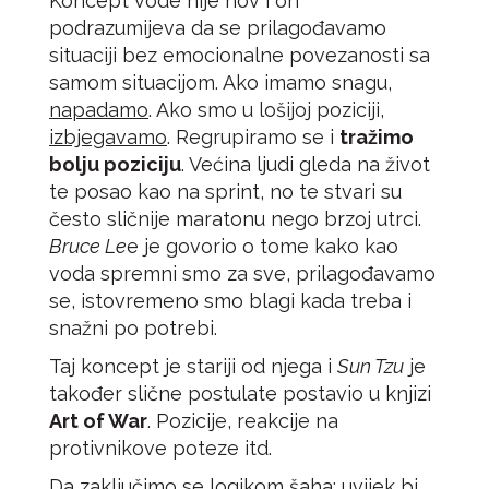
Koncept vode nije nov i on
podrazumijeva da se prilagođavamo
situaciji bez emocionalne povezanosti sa
samom situacijom. Ako imamo snagu,
napadamo
. Ako smo u lošijoj poziciji,
izbjegavamo
. Regrupiramo se i
tražimo
bolju poziciju
. Većina ljudi gleda na život
te posao kao na sprint, no te stvari su
često sličnije maratonu nego brzoj utrci.
Bruce Le
e je govorio o tome kako kao
voda spremni smo za sve, prilagođavamo
se, istovremeno smo blagi kada treba i
snažni po potrebi.
Taj koncept je stariji od njega i
Sun Tzu
je
također slične postulate postavio u knjizi
Art of War
. Pozicije, reakcije na
protivnikove poteze itd.
Da zaključimo se logikom šaha: uvijek bi