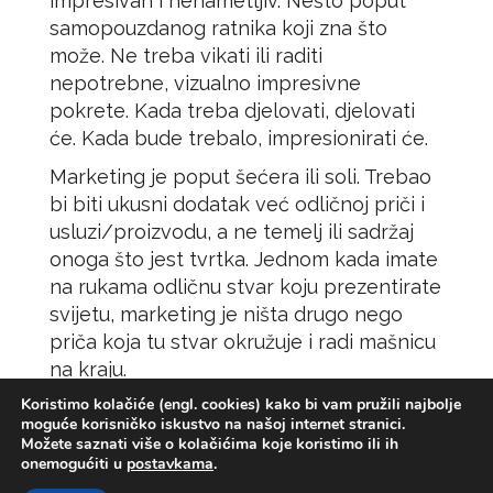
impresivan i nenametljiv. Nešto poput
samopouzdanog ratnika koji zna što
može. Ne treba vikati ili raditi
nepotrebne, vizualno impresivne
pokrete. Kada treba djelovati, djelovati
će. Kada bude trebalo, impresionirati će.
Marketing je poput šećera ili soli. Trebao
bi biti ukusni dodatak već odličnoj priči i
usluzi/proizvodu, a ne temelj ili sadržaj
onoga što jest tvrtka. Jednom kada imate
na rukama odličnu stvar koju prezentirate
svijetu, marketing je ništa drugo nego
priča koja tu stvar okružuje i radi mašnicu
na kraju.
Koristimo kolačiće (engl. cookies) kako bi vam pružili najbolje
moguće korisničko iskustvo na našoj internet stranici.
Možete saznati više o kolačićima koje koristimo ili ih
onemogućiti u
postavkama
.