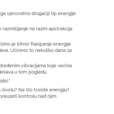
a vjerovatno drugačiji tip energije
e razmišljanje na razini apstrakcija
ošimo je bitno! Rasipanje energije
ljeve
. Učinimo to nekoliko dana za
određenim vibracijama koje većina
e dešava u tom pogledu.
iđa)."
životu? Na što trošite energiju?
preuzeti kontrolu nad njim.