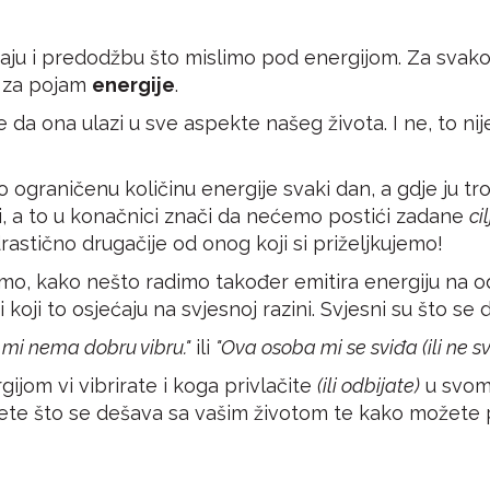
aju i predodžbu što mislimo pod energijom. Za svakog
o za pojam
energije
.
e da ona ulazi u sve aspekte našeg života. I ne, to nij
 ograničenu količinu energije svaki dan, a gdje ju tr
, a to u konačnici znači da nećemo postići zadane
ci
drastično drugačije od onog koji si priželjkujemo!
emo, kako nešto radimo također emitira energiju na 
i koji to osjećaju na svjesnoj razini. Svjesni su što s
mi nema dobru vibru."
ili
"Ova osoba mi se sviđa (ili ne sv
gijom vi vibrirate i koga privlačite
(ili odbijate)
u svom 
 ćete što se dešava sa vašim životom te kako možete 