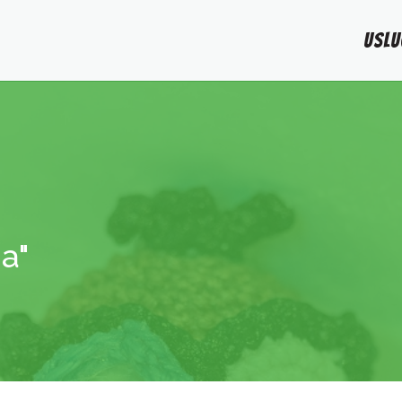
USLU
ja"