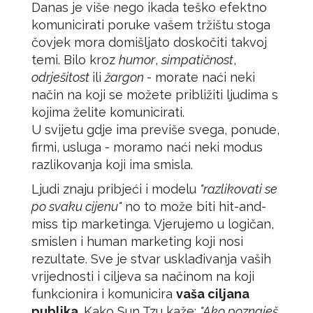
Danas je više nego ikada teško efektno
komunicirati poruke vašem tržištu stoga
čovjek mora domišljato doskočiti takvoj
temi. Bilo kroz
humor
,
simpatičnost
,
odrješitost
ili
žargon
- morate naći neki
način na koji se možete približiti ljudima s
kojima želite komunicirati.
U svijetu gdje ima previše svega, ponude,
firmi, usluga - moramo naći neki modus
razlikovanja koji ima smisla.
Ljudi znaju pribjeći i modelu
"razlikovati se
po svaku cijenu"
no to može biti hit-and-
miss tip marketinga. Vjerujemo u logičan,
smislen i human marketing koji nosi
rezultate. Sve je stvar usklađivanja vaših
vrijednosti i ciljeva sa načinom na koji
funkcionira i komunicira
vaša ciljana
publika
. Kako Sun Tzu kaže:
"Ako poznaješ