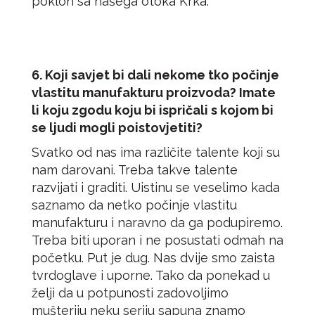
poklon sa našega otoka Krka.
6. Koji savjet bi dali nekome tko počinje
vlastitu manufakturu proizvoda? Imate
li koju zgodu koju bi ispričali s kojom bi
se ljudi mogli poistovjetiti?
Svatko od nas ima različite talente koji su
nam darovani. Treba takve talente
razvijati i graditi. Uistinu se veselimo kada
saznamo da netko počinje vlastitu
manufakturu i naravno da ga podupiremo.
Treba biti uporan i ne posustati odmah na
početku. Put je dug. Nas dvije smo zaista
tvrdoglave i uporne. Tako da ponekad u
želji da u potpunosti zadovoljimo
mušteriju neku seriju sapuna znamo