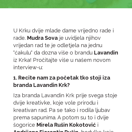
U Krku dvije mlade dame vrijedno rade i
rade.
Mudra Sova
je uvidjela njihov
vrijedan rad te je odletjela na jednu
"ćakulu" da dozna više o brandu
Lavandin
iz Krka! Pročitajte više u našem novom
interview-u:
1. Recite nam za početak tko stoji iza
branda Lavandin Krk?
Iza branda Lavandin Krk prije svega stoje
dvije kreativke, koje vole prirodu i
kreativan rad. Pa se tako i rodila ljubav
prema sapunima. A potom su to i dvije
šogorice
Mirela Rušin Kokotović
i