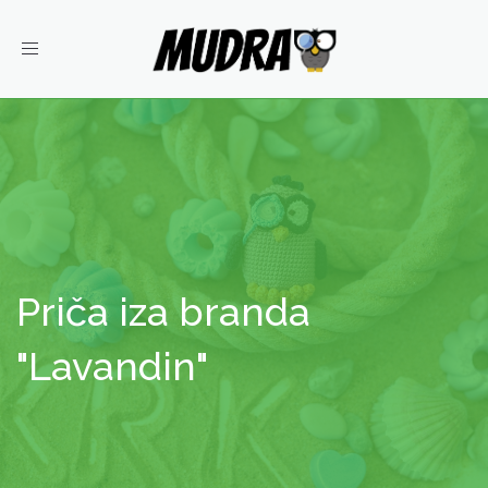
Toggle
navigation
Priča iza branda
"Lavandin"