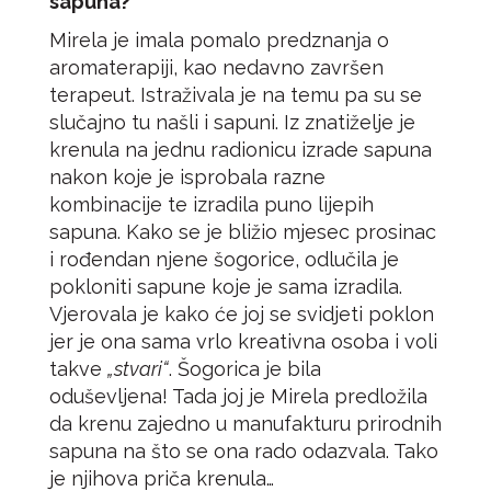
sapuna?
Mirela je imala pomalo predznanja o
aromaterapiji, kao nedavno završen
terapeut. Istraživala je na temu pa su se
slučajno tu našli i sapuni. Iz znatiželje je
krenula na jednu radionicu izrade sapuna
nakon koje je isprobala razne
kombinacije te izradila puno lijepih
sapuna. Kako se je bližio mjesec prosinac
i rođendan njene šogorice, odlučila je
pokloniti sapune koje je sama izradila.
Vjerovala je kako će joj se svidjeti poklon
jer je ona sama vrlo kreativna osoba i voli
takve
„stvari“
. Šogorica je bila
oduševljena! Tada joj je Mirela predložila
da krenu zajedno u manufakturu prirodnih
sapuna na što se ona rado odazvala. Tako
je njihova priča krenula…