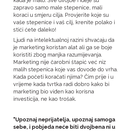
kada je malo. Sve dvojbe i ideje su
zapravo samo male stepenice, mali
koraci u smjeru cilja. Provjerite koje su
vaše stepenice i vaš cilj, krenite polako i
stići ćete daleko!
Ljudi na intelektualnoj razini shvaćaju da
je marketing koristan alat ali ga se boje
koristiti zbog manjka razumijevanja.
Marketing nije čarobni štapić već niz
malih stepenica koje vas dovode do vrha.
Kada početi koračati njima? Čim prije i u
vrijeme kada tvrtka radi dobro kako bi
marketing bio viđen kao korisna
investicija, ne kao trošak.
"Upoznaj neprijatelja, upoznaj samoga
sebe, i pobjeda neće biti dvojbena ni u