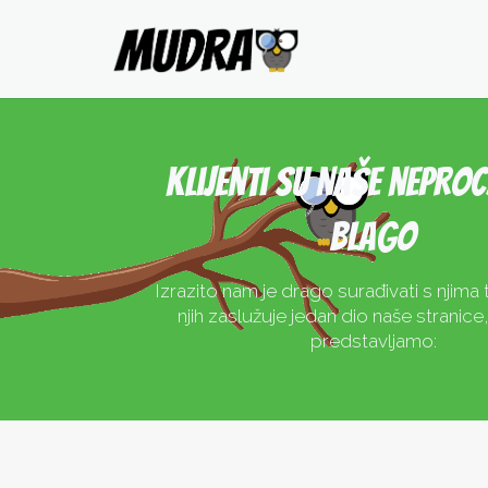
Klijenti su naše neproc
blago
Izrazito nam je drago surađivati s njima
njih zaslužuje jedan dio naše stranic
predstavljamo: