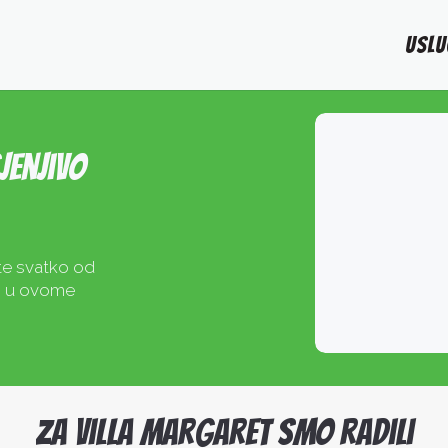
USLU
jenjivo
 te svatko od
e, u ovome
Za Villa Margaret smo radili