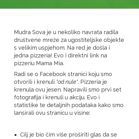
Mudra Sova
je u nekoliko navrata radila
društvene mreže za ugostiteljske objekte
s velikim uspjehom. Na red je došla i
jedna pizzeria! Evo i direktni link na
pizzeriu Mama Mia
.
Radi se o Facebook stranici koju smo
otvorili i krenuli
"od nule"
. Pizzeria je
krenula ovu jesen. Napravili smo prvi set
fotografija i krenuli u akciju. Evo i
statistike te detaljnih podataka kako smo
lansirali ovu stranicu u visine:
Cilj je bio čim više proširiti glas da se