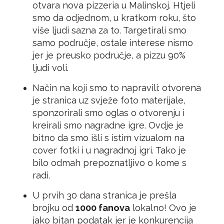
otvara nova pizzeria u Malinskoj. Htjeli
smo da odjednom, u kratkom roku, što
više ljudi sazna za to. Targetirali smo
samo područje, ostale interese nismo
jer je preusko područje, a pizzu 90%
ljudi voli.
Način na koji smo to napravili: otvorena
je stranica uz svježe foto materijale,
sponzorirali smo oglas o otvorenju i
kreirali smo nagradne igre. Ovdje je
bitno da smo išli s istim vizualom na
cover fotki i u nagradnoj igri. Tako je
bilo odmah prepoznatljivo o kome s
radi.
U prvih 30 dana stranica je prešla
brojku od
1000 fanova
lokalno! Ovo je
jako bitan podatak jer je konkurencija