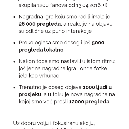
skupila 1200 fanova od 13.04.2016. (!)
Nagradna igra koju smo radili imala je
26 000 pregleda
, a reakcije na objave
su odlične uz puno interakcije
Preko oglasa smo dosegli još
5000
pregleda lokalno
Nakon toga smo nastavili u istom ritmu:
još jedna nagradna igra i onda fotke
jela kao vrhunac
Trenutno je doseg objava
1000 ljudi u
prosjeku
, a u toku je nova nagradna na
kojoj smo već prešli
12000 pregleda
Uz dobru volju i fokusiranu akciju,