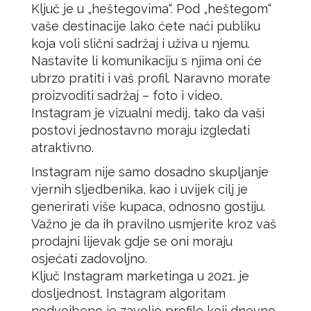
Ključ je u „heštegovima“. Pod „heštegom“
vaše destinacije lako ćete naći publiku
koja voli slični sadržaj i uživa u njemu.
Nastavite li komunikaciju s njima oni će
ubrzo pratiti i vaš profil. Naravno morate
proizvoditi sadržaj – foto i video.
Instagram je vizualni medij, tako da vaši
postovi jednostavno moraju izgledati
atraktivno.
Instagram nije samo dosadno skupljanje
vjernih sljedbenika, kao i uvijek cilj je
generirati više kupaca, odnosno gostiju.
Važno je da ih pravilno usmjerite kroz vaš
prodajni lijevak gdje se oni moraju
osjećati zadovoljno.
Ključ Instagram marketinga u 2021. je
dosljednost. Instagram algoritam
nedvojbeno je zavolio profile koji dnevno