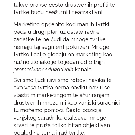
takve prakse često društvenih profili te
tvrtke budu neažurni i neatraktivni.
Marketing općenito kod manjih tvrtki
pada u drugi plan uz ostale radne
zadatke te ne čudi da mnoge tvrtke
nemaju taj segment pokriven. Mnoge
tvrtke i dalje gledaju na marketing kao
nužno zlo iako je to jedan od bitnijh
promotivno/edukativnih
kanala.
Svi smo ljudi i svi smo robovi navika te
ako vaša tvrtka nema naviku baviti se
vlastitim marketingom te ažuriranjem
društvenih mreža mi kao vanjski suradnici
tu možemo pomoći. Često pozicija
vanjskog suradnika olakšava mnoge
stvari te pruža toliko bitan objektivan
pogled na temu i rad tvrtke.