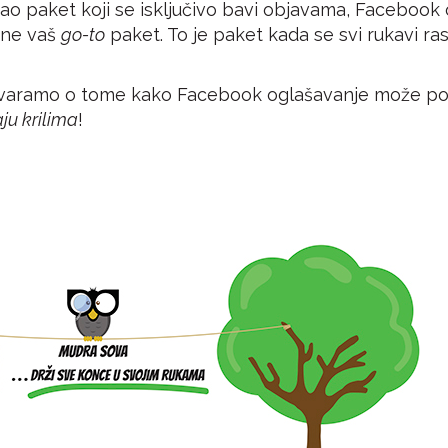
kao paket koji se isključivo bavi objavama, Facebook
ine vaš
go-to
paket. To je paket kada se svi rukavi ra
govaramo o tome kako Facebook oglašavanje može p
aju krilima
!