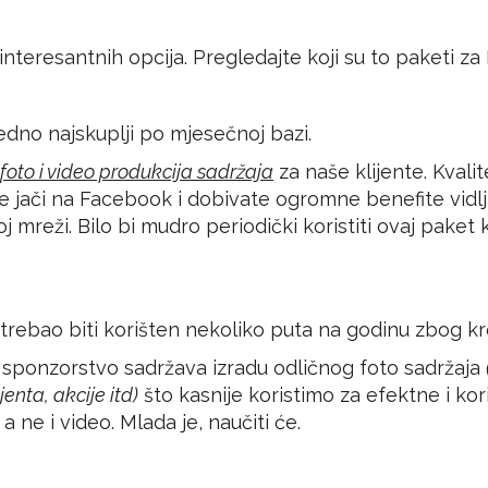
nteresantnih opcija. Pregledajte koji su to paketi za
jedno najskuplji po mjesečnoj bazi.
foto i video produkcija sadržaja
za naše klijente. Kvalit
e jači na Facebook i dobivate ogromne benefite vidljiv
 mreži. Bilo bi mudro periodički koristiti ovaj paket 
i trebao biti korišten nekoliko puta na godinu zbog k
 sponzorstvo sadržava izradu odličnog foto sadržaja
enta, akcije itd)
što kasnije koristimo za efektne i ko
a ne i video. Mlada je, naučiti će.