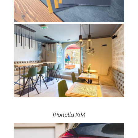
(
Portella Krk
)