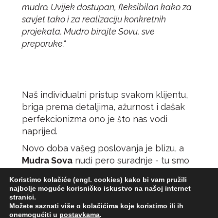
mudro. Uvijek dostupan, fleksibilan kako za
savjet tako i za realizaciju konkretnih
projekata. Mudro birajte Sovu, sve
preporuke."
Naš individualni pristup svakom klijentu,
briga prema detaljima, ažurnost i dašak
perfekcionizma ono je što nas vodi
naprijed.
Novo doba vašeg poslovanja je blizu, a
Mudra Sova
nudi pero suradnje - tu smo
za vas! Čujemo se uskoro,
hu-hu
!
Koristimo kolačiće (engl. cookies) kako bi vam pružili
najbolje moguće korisničko iskustvo na našoj internet
stranici.
Možete saznati više o kolačićima koje koristimo ili ih
onemogućiti u
postavkama
.