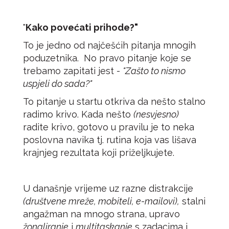
"
Kako povećati prihode?"
To je jedno od najčešćih pitanja mnogih
poduzetnika. No pravo pitanje koje se
trebamo zapitati jest -
"Zašto to nismo
uspjeli do sada?"
To pitanje u startu otkriva da nešto stalno
radimo krivo. Kada nešto
(nesvjesno)
radite krivo, gotovo u pravilu je to neka
poslovna navika tj. rutina koja vas lišava
krajnjeg rezultata koji priželjkujete.
U današnje vrijeme uz razne distrakcije
(društvene mreže, mobiteli, e-mailovi),
stalni
angažman na mnogo strana, upravo
žongliranje
i
multitaskanje
s zadacima i