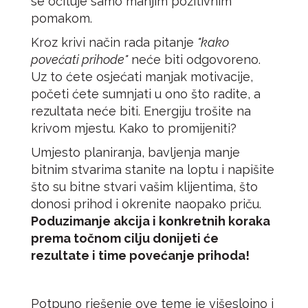
se očituje samo manjim pozitivnim
pomakom.
Kroz krivi način rada pitanje
"kako
povećati prihode"
neće biti odgovoreno.
Uz to ćete osjećati manjak motivacije,
početi ćete sumnjati u ono što radite, a
rezultata neće biti. Energiju trošite na
krivom mjestu. Kako to promijeniti?
Umjesto planiranja, bavljenja manje
bitnim stvarima stanite na loptu i napišite
što su bitne stvari vašim klijentima, što
donosi prihod i okrenite naopako priču.
Poduzimanje akcija i konkretnih koraka
prema točnom cilju donijeti će
rezultate i time povećanje prihoda!
Potpuno rješenje ove teme je višeslojno i