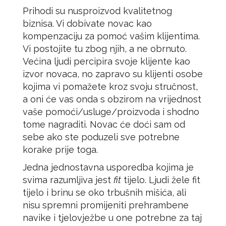
Prihodi su nusproizvod kvalitetnog
biznisa. Vi dobivate novac kao
kompenzaciju za pomoć vašim klijentima.
Vi postojite tu zbog njih, a ne obrnuto.
Većina ljudi percipira svoje klijente kao
izvor novaca, no zapravo su klijenti osobe
kojima vi pomažete kroz svoju stručnost,
a oni će vas onda s obzirom na vrijednost
vaše pomoći/usluge/proizvoda i shodno
tome nagraditi. Novac će doći sam od
sebe ako ste poduzeli sve potrebne
korake prije toga.
Jedna jednostavna usporedba kojima je
svima razumljiva jest
fit
tijelo. Ljudi žele fit
tijelo i brinu se oko trbušnih mišića, ali
nisu spremni promijeniti prehrambene
navike i tjelovježbe u one potrebne za taj