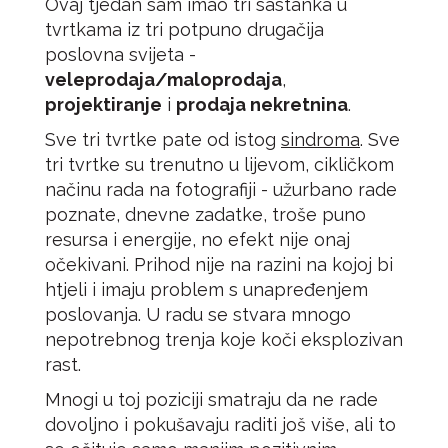
Ovaj tjedan sam imao tri sastanka u
tvrtkama iz tri potpuno drugačija
poslovna svijeta -
veleprodaja/maloprodaja
,
projektiranje
i
prodaja nekretnina
.
Sve tri tvrtke pate od istog
sindroma
. Sve
tri tvrtke su trenutno u lijevom, cikličkom
načinu rada na fotografiji - užurbano rade
poznate, dnevne zadatke, troše puno
resursa i energije, no efekt nije onaj
očekivani. Prihod nije na razini na kojoj bi
htjeli i imaju problem s unapređenjem
poslovanja. U radu se stvara mnogo
nepotrebnog trenja koje koči eksplozivan
rast.
Mnogi u toj poziciji smatraju da ne rade
dovoljno i pokušavaju raditi još više, ali to