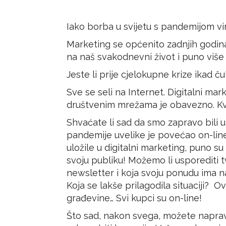
Iako borba u svijetu s pandemijom vir
Marketing se općenito zadnjih godina
na naš svakodnevni život i puno više
Jeste li prije cjelokupne krize ikad ču
Sve se seli na Internet. Digitalni mar
društvenim mrežama je obavezno. Kvali
Shvaćate li sad da smo zapravo bili 
pandemije uvelike je povećao on-line t
uložile u digitalni marketing, puno s
svoju publiku! Možemo li usporediti 
newsletter i koja svoju ponudu ima 
Koja se lakše prilagodila situaciji? Ov
građevine… Svi kupci su on-line!
Što sad, nakon svega, možete napravit