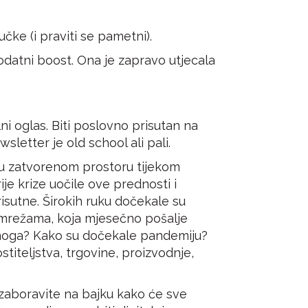
čke (i praviti se pametni).
odatni boost. Ona je zapravo utjecala
lni oglas. Biti poslovno prisutan na
letter je old school ali pali.
e u zatvorenom prostoru tijekom
ije krize uočile ove prednosti i
risutne. Širokih ruku dočekale su
m mrežama, koja mjesečno pošalje
enoga? Kako su dočekale pandemiju?
ostiteljstva, trgovine, proizvodnje,
i zaboravite na bajku kako će sve