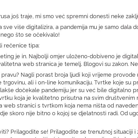
usa još traje, mi smo već spremni donesti neke zaklju
 sve više digitalizira, a pandemija mu je samo dala d
 nego što se očekivalo!
li rečenice tipa:
keting je in. Najbolji omjer uloženo-dobiveno je digita
tetna web stranica je temelj. Blogovi su zakon. News
u pravu? Nagli porast broja ljudi koji vrijeme provod
rgovinu, ali i on-line komunikaciju. Tvrtke koje su pr
u lakše dočekale pandemiju jer su već bile digitalno p
tvrtku koja je kvalitetno prisutna na svim društveni
na web stranici s tvrtkom koja nema ništa od naved
dje skoro nije bitno o kojoj se djelatnosti radi. Od ug
i? Prilagodite se! Prilagodite se trenutnoj situaciji 