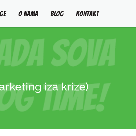
GE
O NAMA
BLOG
KONTAKT
arketing iza krize)