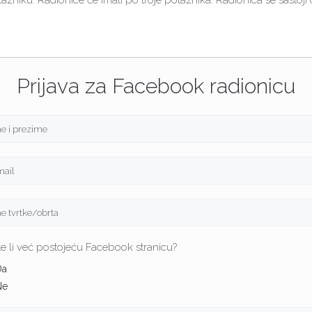
zniku. Radionice će imati po troje polaznika. Radionica se sastoji od
Prijava za Facebook radionicu
e li već postojeću Facebook stranicu?
Da
Ne