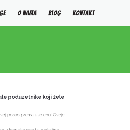
GE
O NAMA
BLOG
KONTAKT
ale poduzetnike koji žele
i svoj posao prema uspjehu! Ovdje