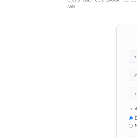
Cijena radionice je 1000kn po pola
sata.
Imat