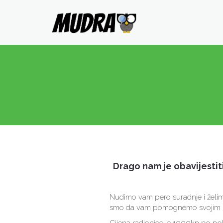
Drago nam je obavijestit
Nudimo vam pero suradnje i želimo
smo da vam pomognemo svojim z