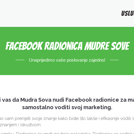
USLU
Facebook Radionica Mudre Sove
Unaprijedimo vaše poslovanje zajedno!
i vas da Mudra Sova nudi Facebook radionice za m
samostalno voditi svoj marketing.
 vam prenijeti svoje znanje kako biste što lakše i efikasnije vodil
nanjem i iskustvom.